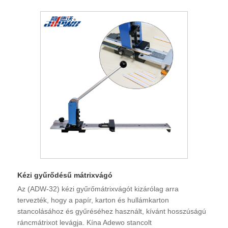
Kézi gyűrődésű mátrixvágó
Az (ADW-32) kézi gyűrőmátrixvágót kizárólag arra
tervezték, hogy a papír, karton és hullámkarton
stancolásához és gyűréséhez használt, kívánt hosszúságú
ráncmátrixot levágja. Kína Adewo stancolt