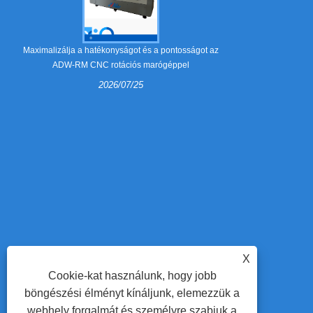
Mik azok a 
Maximalizálja a hatékonyságot és a pontosságot az
ADW-RM CNC rotációs marógéppel
2026/07/25
A csupaszító 
az összecsu
csomagolá
útmutató e
csupaszí
szükségesek, é
műhely 
szabályhaj
munkae
hatékon
X
Cookie-kat használunk, hogy jobb
böngészési élményt kínáljunk, elemezzük a
webhely forgalmát és személyre szabjuk a