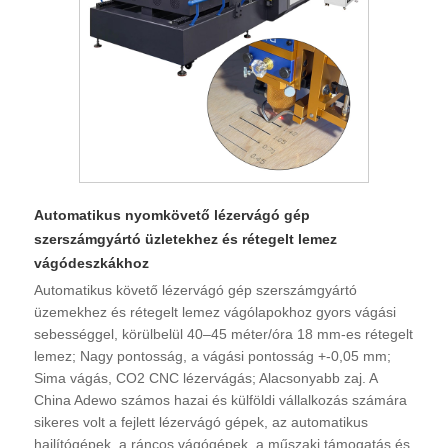
Automatikus nyomkövető lézervágó gép
szerszámgyártó üzletekhez és rétegelt lemez
vágódeszkákhoz
Automatikus követő lézervágó gép szerszámgyártó
üzemekhez és rétegelt lemez vágólapokhoz gyors vágási
sebességgel, körülbelül 40–45 méter/óra 18 mm-es rétegelt
lemez; Nagy pontosság, a vágási pontosság +-0,05 mm;
Sima vágás, CO2 CNC lézervágás; Alacsonyabb zaj. A
China Adewo számos hazai és külföldi vállalkozás számára
sikeres volt a fejlett lézervágó gépek, az automatikus
hajlítógépek, a ráncos vágógépek, a műszaki támogatás és