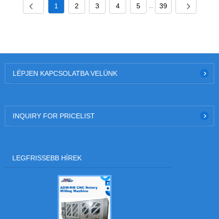
1
2
3
4
5
39
...
LÉPJEN KAPCSOLATBA VELÜNK
INQUIRY FOR PRICELIST
LEGFRISSEBB HÍREK