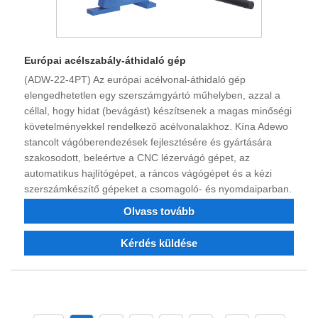
Európai acélszabály-áthidaló gép
(ADW-22-4PT) Az európai acélvonal-áthidaló gép
elengedhetetlen egy szerszámgyártó műhelyben, azzal a
céllal, hogy hidat (bevágást) készítsenek a magas minőségi
követelményekkel rendelkező acélvonalakhoz. Kína Adewo
stancolt vágóberendezések fejlesztésére és gyártására
szakosodott, beleértve a CNC lézervágó gépet, az
automatikus hajlítógépet, a ráncos vágógépet és a kézi
szerszámkészítő gépeket a csomagoló- és nyomdaiparban.
Olvass tovább
Kérdés küldése