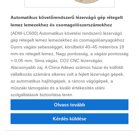
Automatikus követőrendszerű lézervágó gép rétegelt
lemez lemezekhez és csomagolószerszámokhoz
(ADW-LC600) Automatikus követési rendszerű lézervágó
gép rétegelt lemez lemezekhez és csomagolóanyagokhoz
Gyors vágási sebességgel, körülbelül 40–45 méter/óra 18
mm-es rétegelt lemez; Nagy pontosság, a vágási pontosság
+-0,05 mm; Sima vágás, CO2 CNC lézervágás;
Alacsonyabb zaj. A China Adewo számos hazai és külföldi
vállalkozás számára sikeres volt a fejlett lézervágó gépek,
az automatikus hajlítógépek, a ráncos vágógépek, a
műszaki támogatás és a kiváló értékesítés utáni
szolgáltatások biztosítása terén.
Olvass tovább
Kérdés küldése