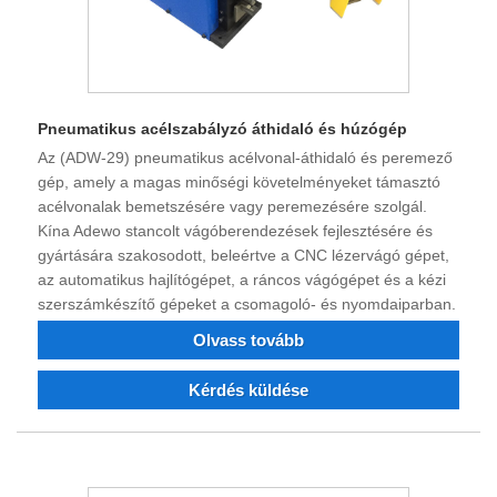
Pneumatikus acélszabályzó áthidaló és húzógép
Az (ADW-29) pneumatikus acélvonal-áthidaló és peremező
gép, amely a magas minőségi követelményeket támasztó
acélvonalak bemetszésére vagy peremezésére szolgál.
Kína Adewo stancolt vágóberendezések fejlesztésére és
gyártására szakosodott, beleértve a CNC lézervágó gépet,
az automatikus hajlítógépet, a ráncos vágógépet és a kézi
szerszámkészítő gépeket a csomagoló- és nyomdaiparban.
Olvass tovább
Kérdés küldése