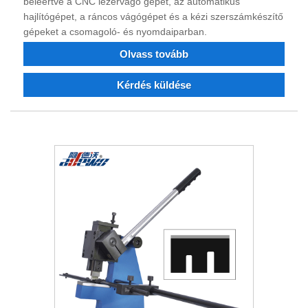
beleértve a CNC lézervágó gépet, az automatikus
hajlítógépet, a ráncos vágógépet és a kézi szerszámkészítő
gépeket a csomagoló- és nyomdaiparban.
Olvass tovább
Kérdés küldése