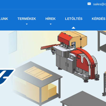
sales@c
LUNK
TERMÉKEK
HÍREK
LETÖLTÉS
KÉRDÉS