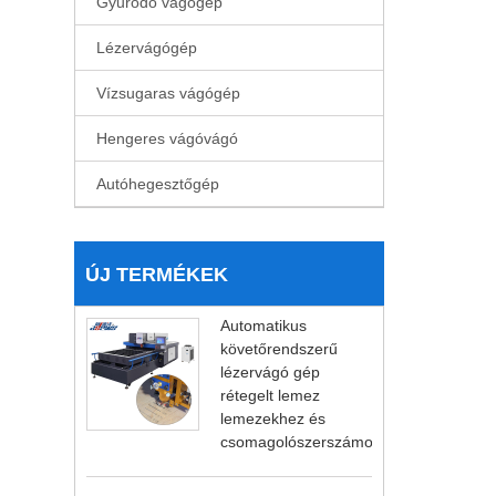
Gyűrődő vágógép
Lézervágógép
Vízsugaras vágógép
Hengeres vágóvágó
Autóhegesztőgép
ÚJ TERMÉKEK
Automatikus
követőrendszerű
lézervágó gép
rétegelt lemez
lemezekhez és
csomagolószerszámokhoz