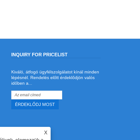
INQUIRY FOR PRICELIST
Kiváló, átfogó ügyfélszolgálatot kínál minden
Melyik a legjobb lézeres hegesztő
lépésnél. Rendelés előtt érdeklődjön valós
acélszalag-hegesztéshez és
időben a...
szerszámgyártáshoz?
2026/06/19
A legjobb lézerhegesztőt keresi
szerszámkészítéshez? Fedezze fel az
ADEWO huzalelőtolásos
lézerhegesztőjét 1500 W-os Raycus
lézerforrással, állítható teljesítménnyel,
opcionális huzalelőtolóval és precíziós
X
acélvonalhegesztéssel összecsukható
kartondobozokhoz, hullámkarton