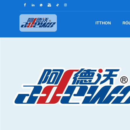
ITTHON
RÓ