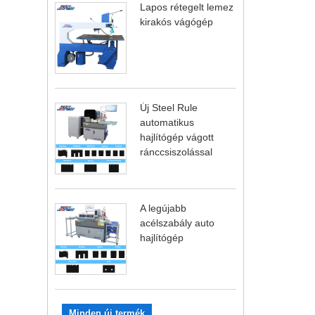
Lapos rétegelt lemez
kirakós vágógép
Új Steel Rule
automatikus
hajlítógép vágott
ránccsiszolással
A legújabb
acélszabály auto
hajlítógép
Minden új termék