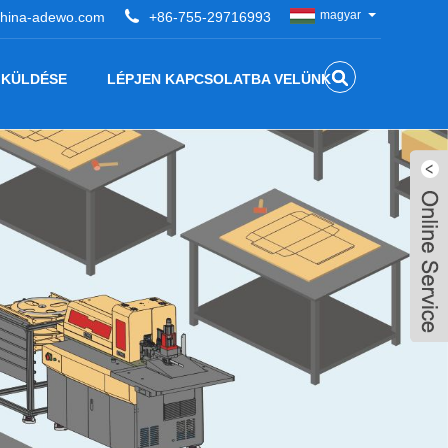
magyar
hina-adewo.com
+86-755-29716993
 KÜLDÉSE
LÉPJEN KAPCSOLATBA VELÜNK