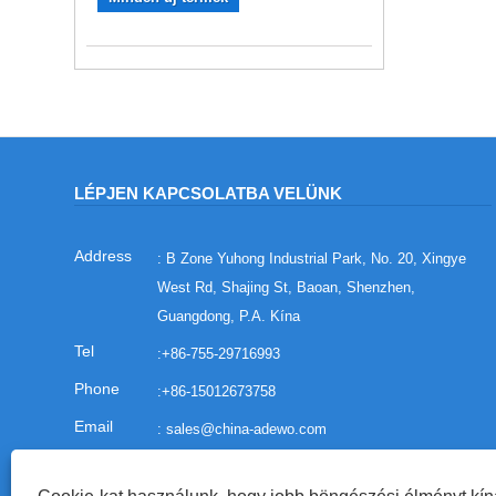
LÉPJEN KAPCSOLATBA VELÜNK
: B Zone Yuhong Industrial Park, No. 20, Xingye
West Rd, Shajing St, Baoan, Shenzhen,
Guangdong, P.A. Kína
:
+86-755-29716993
:
+86-15012673758
:
sales@china-adewo.com
: +86-755-29716997