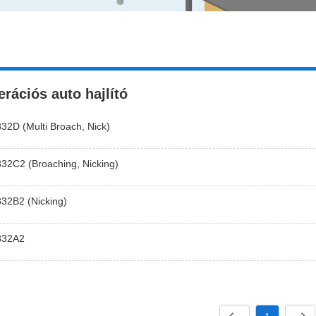
erációs auto hajlító
2D (Multi Broach, Nick)
32C2 (Broaching, Nicking)
32B2 (Nicking)
832A2