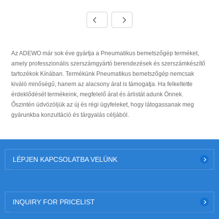
Az ADEWO már sok éve gyártja a Pneumatikus bemetszőgép terméket,
amely professzionális szerszámgyártó berendezések és szerszámkészítő
tartozékok Kínában. Termékünk Pneumatikus bemetszőgép nemcsak
kiváló minőségű, hanem az alacsony árat is támogatja. Ha felkeltette
érdeklődését termékeink, megfelelő árat és árlistát adunk Önnek.
Őszintén üdvözöljük az új és régi ügyfeleket, hogy látogassanak meg
gyárunkba konzultáció és tárgyalás céljából.
LÉPJEN KAPCSOLATBA VELÜNK
INQUIRY FOR PRICELIST