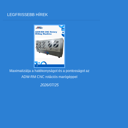
LEGFRISSEBB HÍREK
Mik azok a 
Maximalizálja a hatékonyságot és a pontosságot az
ADW-RM CNC rotációs marógéppel
2026/07/25
A csupaszító 
az összecsu
csomagolá
útmutató e
csupaszí
szükségesek, é
műhely 
szabályhaj
munkae