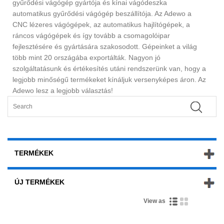
gyűrődési vágógép gyártója és kínai vágódeszka
automatikus gyűrődési vágógép beszállítója. Az Adewo a
CNC lézeres vágógépek, az automatikus hajlítógépek, a
ráncos vágógépek és így tovább a csomagolóipar
fejlesztésére és gyártására szakosodott. Gépeinket a világ
több mint 20 országába exportálták. Nagyon jó
szolgáltatásunk és értékesítés utáni rendszerünk van, hogy a
legjobb minőségű termékeket kínáljuk versenyképes áron. Az
Adewo lesz a legjobb választás!
TERMÉKEK
ÚJ TERMÉKEK
View as